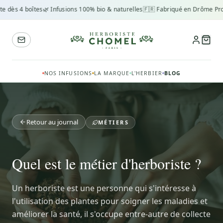
 dès 4 boîtes
🌿 Infusions 100% bio & naturelles
🇫🇷 Fabriqué en Drôme Prov
NOS INFUSIONS
LA MARQUE
L'HERBIER
BLOG
Retour au journal
MÉTIERS
Quel est le métier d'herboriste ?
Un herboriste est une personne qui s'intéresse à
l'utilisation des plantes pour soigner les maladies et
améliorer la santé, il s'occupe entre-autre de collecte