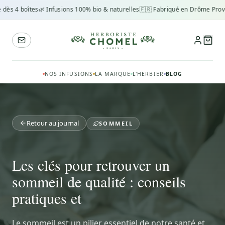
ès 4 boîtes
🌿 Infusions 100% bio & naturelles
🇫🇷 Fabriqué en Drôme Proven
NOS INFUSIONS
LA MARQUE
L'HERBIER
BLOG
Retour au journal
SOMMEIL
Les clés pour retrouver un
sommeil de qualité : conseils
pratiques et
Le sommeil est un pilier essentiel de notre santé et