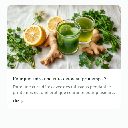
suggestions : Fixez des objectifs clairs : Définissez
des objectifs spécifiques pour votre
Pourquoi faire une cure détox au printemps ?
Faire une cure détox avec des infusions pendant le
printemps est une pratique courante pour plusieurs
raisons : Élimination des toxines : Pendant l'hiver,
Lire
notre alimentation peut être plus riche en aliments
transformés et gras. La cure détox au printemps
permet d'éliminer les toxines accumulées dans le
corps pendant ce