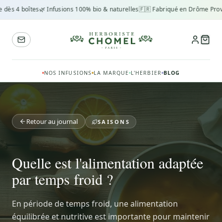
dès 4 boîtes
🌿 Infusions 100% bio & naturelles
🇫🇷 Fabriqué en Drôme Proven
NOS INFUSIONS
LA MARQUE
L'HERBIER
BLOG
Retour au journal
SAISONS
Quelle est l'alimentation adaptée
par temps froid ?
En période de temps froid, une alimentation
équilibrée et nutritive est importante pour maintenir