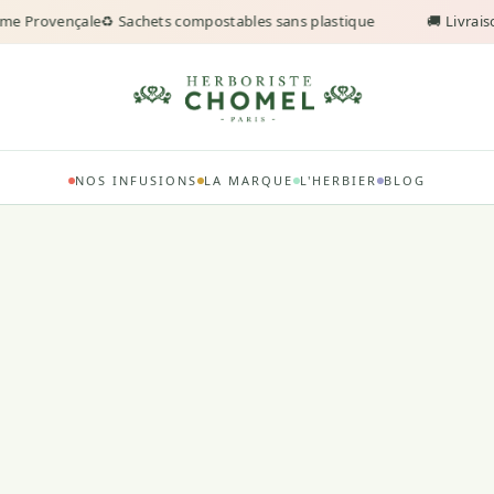
me Provençale
♻️ Sachets compostables sans plastique
🚚 Livraiso
NOS INFUSIONS
LA MARQUE
L'HERBIER
BLOG