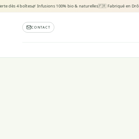
rte dès 4 boîtes
🌿 Infusions 100% bio & naturelles
🇫🇷 Fabriqué en Drô
CONTACT