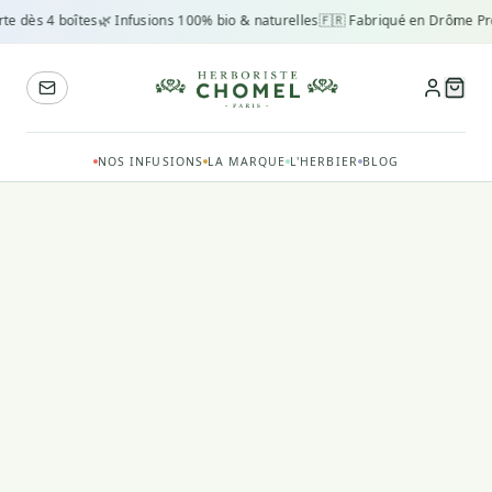
rte dès 4 boîtes
🌿 Infusions 100% bio & naturelles
🇫🇷 Fabriqué en Drôme Pr
NOS INFUSIONS
LA MARQUE
L'HERBIER
BLOG