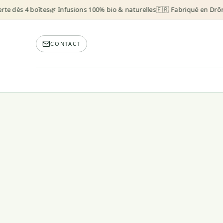
te dès 4 boîtes
🌿 Infusions 100% bio & naturelles
🇫🇷 Fabriqué en Drôm
CONTACT