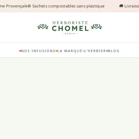
e Provençale
♻️ Sachets compostables sans plastique
🚚 Livraison
NOS INFUSIONS
LA MARQUE
L'HERBIER
BLOG