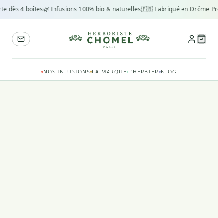
rte dès 4 boîtes
🌿 Infusions 100% bio & naturelles
🇫🇷 Fabriqué en Drôme Pr
NOS INFUSIONS
LA MARQUE
L'HERBIER
BLOG