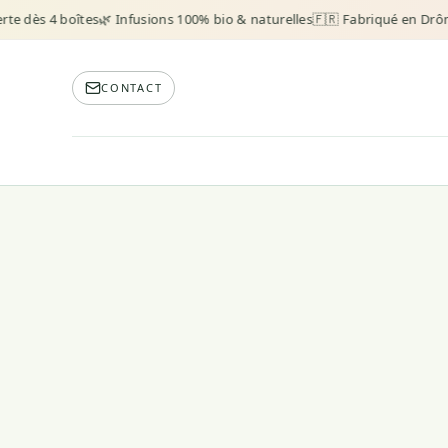
te dès 4 boîtes
🌿 Infusions 100% bio & naturelles
🇫🇷 Fabriqué en Drôm
CONTACT