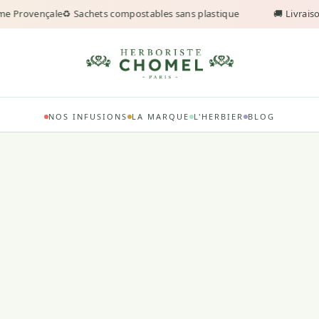
e Provençale
♻️ Sachets compostables sans plastique
🚚 Livraison
NOS INFUSIONS
LA MARQUE
L'HERBIER
BLOG