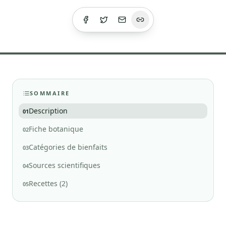
SOMMAIRE
Description
01
Fiche botanique
02
Catégories de bienfaits
03
Sources scientifiques
04
Recettes (2)
05