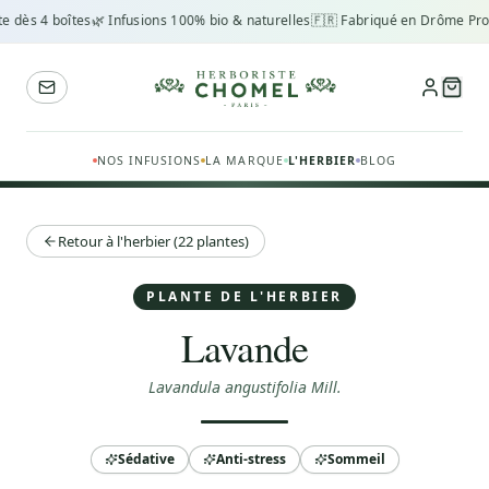
e dès 4 boîtes
🌿 Infusions 100% bio & naturelles
🇫🇷 Fabriqué en Drôme Pro
NOS INFUSIONS
LA MARQUE
L'HERBIER
BLOG
Retour à l'herbier (22 plantes)
PLANTE DE L'HERBIER
Lavande
Lavandula angustifolia Mill.
Sédative
Anti-stress
Sommeil