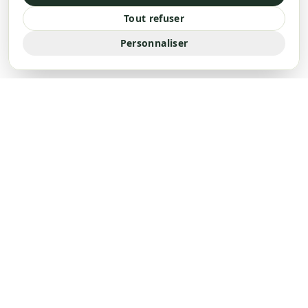
Tout refuser
Personnaliser
« L'art retrouvé des synergies de plantes »
Herboristerie familiale, fabriquée en Drôme Provençale.