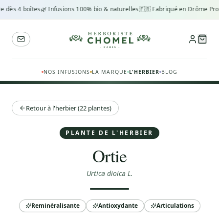
e dès 4 boîtes
🌿 Infusions 100% bio & naturelles
🇫🇷 Fabriqué en Drôme Prov
NOS INFUSIONS
LA MARQUE
L'HERBIER
BLOG
Retour à l'herbier (22 plantes)
PLANTE DE L'HERBIER
Ortie
Urtica dioica L.
Reminéralisante
Antioxydante
Articulations