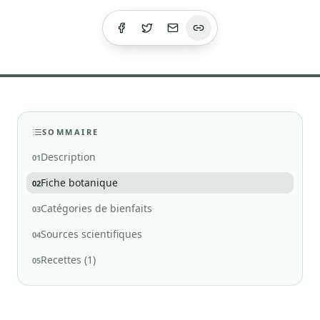
SOMMAIRE
Description
01
Fiche botanique
02
Catégories de bienfaits
03
Sources scientifiques
04
Recettes (1)
05