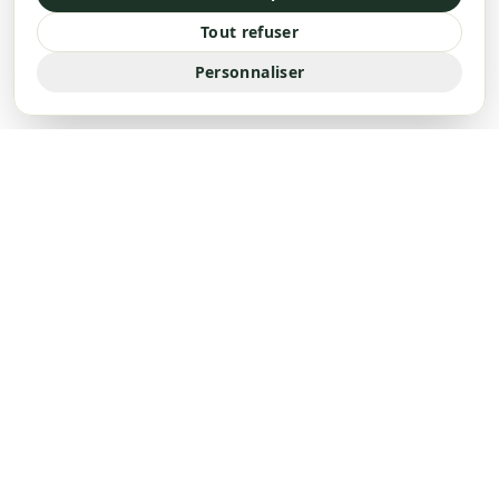
Tout refuser
Personnaliser
« L'art retrouvé des synergies de plantes »
Herboristerie familiale, fabriquée en Drôme Provençale.