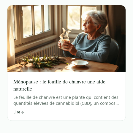
de troubles, y compris l'anxiété, la douleur
chronique et les troubles
Ménopause : le feuille de chanvre une aide
naturelle
Le feuille de chanvre est une plante qui contient des
quantités élevées de cannabidiol (CBD), un composé
non psychoactif aux propriétés thérapeutiques
Lire
potentiellement bénéfiques pour la santé. La
ménopause est une étape naturelle du cycle de vie
d'une femme qui se caractérise par l'arrêt de la
production d'œstrogènes par les