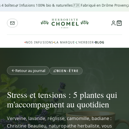
oîtes
🌿 Infusions 100% bio & naturelles
🇫🇷 Fabriqué en Drôme Provençale
♻️
NOS INFUSIONS
LA MARQUE
L'HERBIER
BLOG
Retour au journal
BIEN-ÊTRE
Stress et tensions : 5 plantes qui
m'accompagnent au quotidien
Verveine, lavande, réglisse, camomille, badiane :
Christine Beaulieu, naturopathe herbaliste, vous