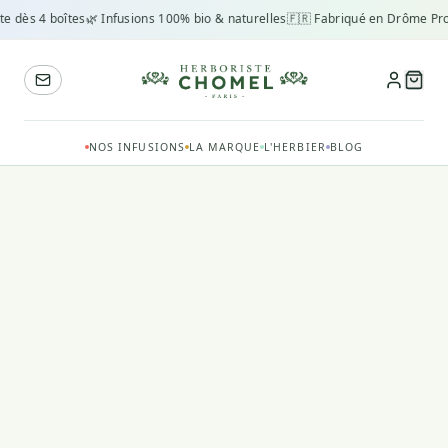
te dès 4 boîtes
🌿 Infusions 100% bio & naturelles
🇫🇷 Fabriqué en Drôme Pro
NOS INFUSIONS
LA MARQUE
L'HERBIER
BLOG