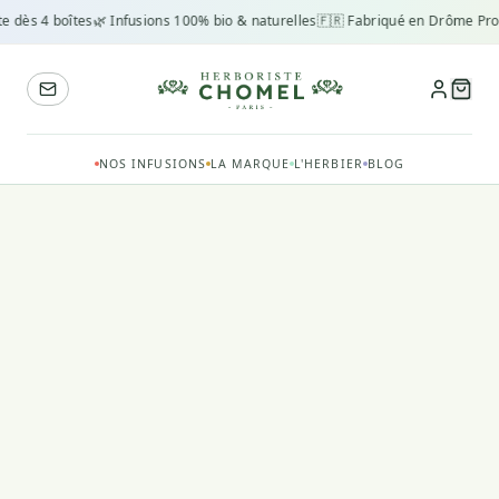
te dès 4 boîtes
🌿 Infusions 100% bio & naturelles
🇫🇷 Fabriqué en Drôme Pro
NOS INFUSIONS
LA MARQUE
L'HERBIER
BLOG