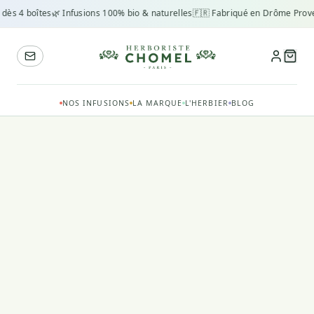
 dès 4 boîtes
🌿 Infusions 100% bio & naturelles
🇫🇷 Fabriqué en Drôme Prove
NOS INFUSIONS
LA MARQUE
L'HERBIER
BLOG