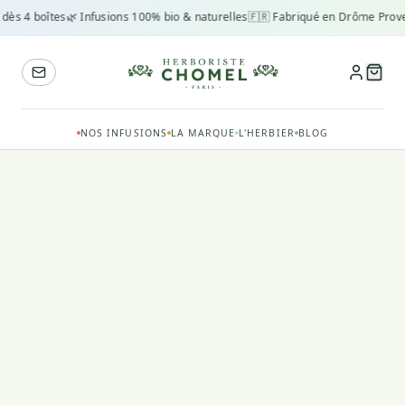
 dès 4 boîtes
🌿 Infusions 100% bio & naturelles
🇫🇷 Fabriqué en Drôme Prove
NOS INFUSIONS
LA MARQUE
L'HERBIER
BLOG